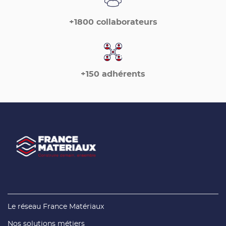
+1800 collaborateurs
+150 adhérents
(ouvre
Le réseau France Matériaux
dans
une
(ouvre
Nos solutions métiers