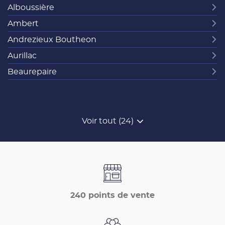
Alboussière
Ambert
Andrezieux Boutheon
Aurillac
Beaurepaire
Voir tout (24)
de
points
de
vente
de
France
Matériaux
240 points de vente