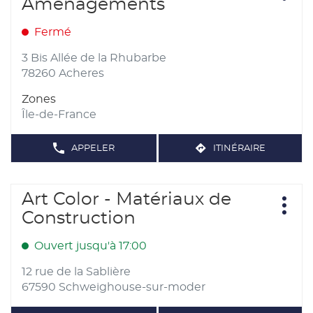
Aménagements
DE
MATÉRIAUX
d'opt
la
VENTE
vente
-
FRANCE
touche
SNBD
:
MATÉRIAUX
Fermé
-
ENTRÉE
VIEU
SNBD
pour
VIEU
3 Bis Allée de la Rhubarbe
obtenir
78260 Acheres
de
Zones
plus
Île-de-France
amples
informations
APPELER
ITINÉRAIRE
AFFICHER
JUSQU'AU
LE
POINT
NUMÉRO
DE
DE
TÉLÉPHONE
Appuyer
VENTE
Art Color - Matériaux de
Point
DU
MCA
sur
POINT
Plus
de
Construction
DE
MATÉRIAUX
d'opt
la
VENTE
vente
CUISINES
MCA
touche
AMÉNAGEMENTS
:
MATÉRIAUX
Ouvert jusqu'à 17:00
CUISINES
ENTRÉE
AMÉNAGEMENTS
pour
12 rue de la Sablière
obtenir
67590 Schweighouse-sur-moder
de