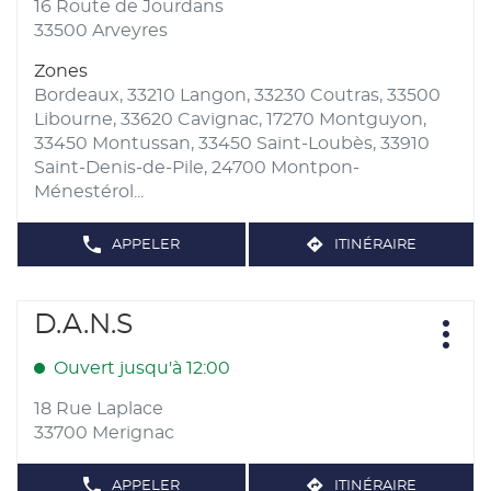
pour
MATÉRIAUX
16 Route de Jourdans
obtenir
33500 Arveyres
de
Zones
plus
Bordeaux, 33210 Langon, 33230 Coutras, 33500
amples
Libourne, 33620 Cavignac, 17270 Montguyon,
informations
33450 Montussan, 33450 Saint-Loubès, 33910
Saint-Denis-de-Pile, 24700 Montpon-
Ménestérol...
APPELER
ITINÉRAIRE
AFFICHER
JUSQU'AU
LE
POINT
NUMÉRO
DE
DE
TÉLÉPHONE
Appuyer
VENTE
D.A.N.S
Point
DU
FRANCE
sur
POINT
Plus
de
DE
MATÉRIAUX
d'opt
la
VENTE
Ouvert jusqu'à 12:00
vente
-
FRANCE
touche
LIBOURNE
:
MATÉRIAUX
-
ENTRÉE
18 Rue Laplace
MATÉRIAUX
LIBOURNE
pour
33700 Merignac
MATÉRIAUX
obtenir
de
APPELER
ITINÉRAIRE