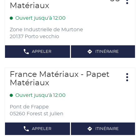
sur
Plus
de
Matériaux
d'opt
la
vente
touche
:
Ouvert jusqu'à 12:00
ENTRÉE
pour
Zone Industrielle de Murtone
obtenir
20137 Porto vecchio
de
plus
APPELER
ITINÉRAIRE
AFFICHER
JUSQU'AU
amples
LE
POINT
NUMÉRO
informations
DE
DE
TÉLÉPHONE
Appuyer
VENTE
France Matériaux - Papet
Point
DU
FRANCE
sur
POINT
Plus
de
Matériaux
DE
MATÉRIAUX
d'opt
la
VENTE
vente
-
FRANCE
touche
MUFRAGGI
:
MATÉRIAUX
Ouvert jusqu'à 12:00
-
ENTRÉE
MATÉRIAUX
MUFRAGGI
pour
MATÉRIAUX
Pont de Frappe
obtenir
05260 Forest st julien
de
plus
APPELER
ITINÉRAIRE
AFFICHER
JUSQU'AU
amples
LE
POINT
NUMÉRO
informations