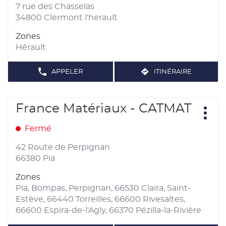
-
ENTRÉE
7 rue des Chasselas
MATÉRIAUX
2G
pour
34800 Clermont l'herault
MATÉRIAUX
obtenir
Zones
de
Hérault
plus
amples
APPELER
ITINÉRAIRE
informations
AFFICHER
JUSQU'AU
LE
POINT
NUMÉRO
DE
DE
TÉLÉPHONE
Appuyer
VENTE
France Matériaux - CATMAT
Point
DU
FRANCE
sur
POINT
Plus
de
DE
MATÉRIAUX
d'opt
la
VENTE
Fermé
vente
-
FRANCE
touche
ASTRUC
:
MATÉRIAUX
-
ENTRÉE
42 Route de Perpignan
ASTRUC
pour
66380 Pia
obtenir
Zones
de
Pia, Bompas, Perpignan, 66530 Claira, Saint-
plus
Estève, 66440 Torreilles, 66600 Rivesaltes,
amples
66600 Espira-de-l'Agly, 66370 Pézilla-la-Rivière
informations