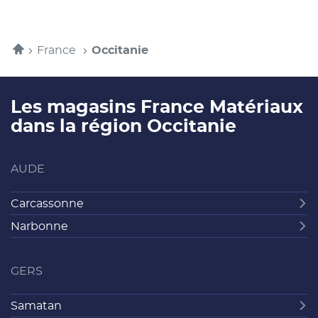
LAFFORGUE
précédente
actuelle
à
à
TARBES
MATÉRIAUX
:
la
la
-
TARBES
1
page
page
Accueil
sur
France
Occitanie
3,
Les magasins France Matériaux
dans la région Occitanie
AUDE
Carcassonne
Narbonne
GERS
Samatan