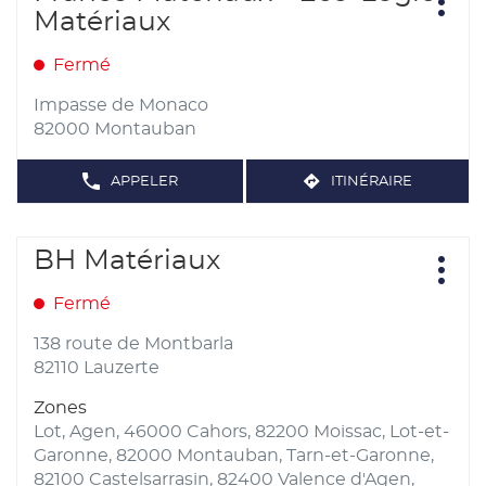
sur
POINT
Plus
de
Matériaux
DE
MATÉRIAUX
d'opt
la
VENTE
vente
-
FRANCE
touche
CATMAT
:
MATÉRIAUX
Fermé
-
ENTRÉE
CATMAT
pour
Impasse de Monaco
obtenir
82000 Montauban
de
plus
APPELER
ITINÉRAIRE
AFFICHER
JUSQU'AU
amples
LE
POINT
NUMÉRO
informations
DE
DE
TÉLÉPHONE
Appuyer
VENTE
BH Matériaux
Point
DU
FRANCE
sur
POINT
Plus
de
DE
MATÉRIAUX
d'opt
la
VENTE
Fermé
vente
-
FRANCE
touche
ECO-
:
MATÉRIAUX
-
ENTRÉE
138 route de Montbarla
LOGIC
ECO-
MATÉRIAUX
pour
82110 Lauzerte
LOGIC
MATÉRIAUX
obtenir
Zones
de
Lot, Agen, 46000 Cahors, 82200 Moissac, Lot-et-
plus
Garonne, 82000 Montauban, Tarn-et-Garonne,
amples
82100 Castelsarrasin, 82400 Valence d'Agen,