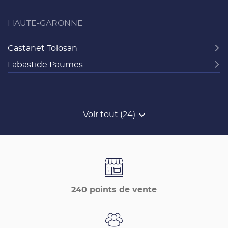
HAUTE-GARONNE
Castanet Tolosan
Labastide Paumes
Voir tout (24)
de
points
de
vente
de
France
Matériaux
240 points de vente