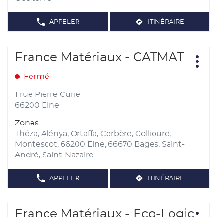
informations
APPELER
ITINÉRAIRE
AFFICHER
JUSQU'AU
LE
POINT
NUMÉRO
DE
DE
TÉLÉPHONE
Appuyer
VENTE
France Matériaux - CATMAT
Point
DU
NARBONNE
sur
POINT
Plus
de
DE
MATÉRIAUX
d'opt
la
VENTE
Fermé
vente
-
NARBONNE
touche
CARRELAGE
:
MATÉRIAUX
-
ENTRÉE
1 rue Pierre Curie
CARRELAGE
pour
66200 Elne
obtenir
Zones
de
Théza, Alénya, Ortaffa, Cerbère, Collioure,
plus
Montescot, 66200 Elne, 66670 Bages, Saint-
amples
André, Saint-Nazaire...
informations
APPELER
ITINÉRAIRE
AFFICHER
JUSQU'AU
LE
POINT
NUMÉRO
DE
DE
TÉLÉPHONE
Appuyer
VENTE
France Matériaux - Eco-Logic
Point
DU
FRANCE