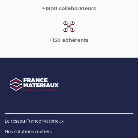
+1800 collaborateurs
+150 adhérents
(ouvre
Le réseau France Matériaux
dans
une
(ouvre
Nos solutions métiers
nouvelle
dans