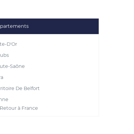
partements
te-D'Or
ubs
ute-Saône
ra
ritoire De Belfort
nne
Retour à France