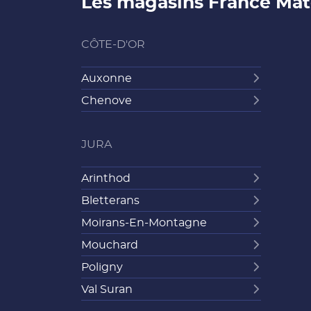
Les magasins France Mat
CÔTE-D'OR
Auxonne
Chenove
JURA
Arinthod
Bletterans
Moirans-En-Montagne
Mouchard
Poligny
Val Suran