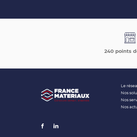
240 points d
Le rése
Nos solu
Nos serv
Nos actu
Aller
Aller
sur
sur