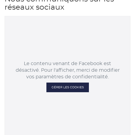
réseaux sociaux
de
de
Construction
Construction
-
-
Strasbourg
Strasbourg
Le contenu venant de Facebook est
désactivé. Pour l'afficher, merci de modifier
vos paramètres de confidentialité.
GÉRER LES COOKIES