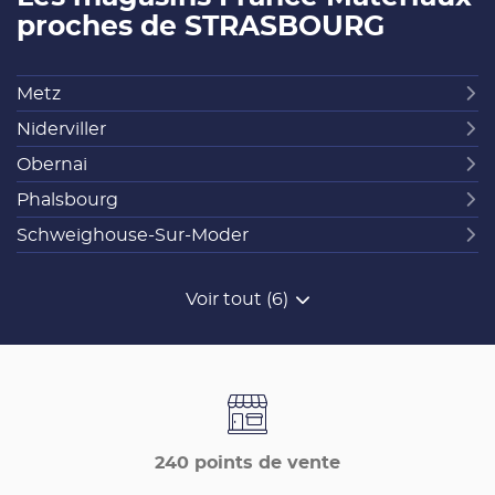
proches de STRASBOURG
Metz
Niderviller
Obernai
Phalsbourg
Schweighouse-Sur-Moder
Voir tout (6)
de
points
de
vente
de
France
Matériaux
240 points de vente