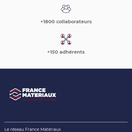
+1800 collaborateurs
+150 adhérents
(ouvre
Le réseau France Matériaux