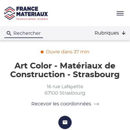
Menu
Rubriques
Rechercher
Ouvre dans 37 min
Art Color - Matériaux de
Construction - Strasbourg
16 rue Lafayette
67100 Strasbourg
Recevoir les coordonnées
du
point
de
vente
Art
LE
POINT
Color