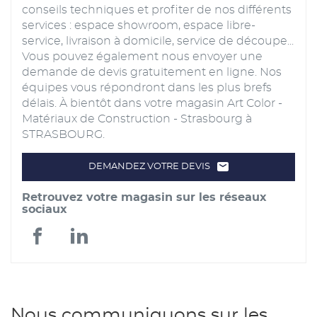
conseils techniques et profiter de nos différents
services : espace showroom, espace libre-
service, livraison à domicile, service de découpe...
Vous pouvez également nous envoyer une
demande de devis gratuitement en ligne. Nos
équipes vous répondront dans les plus brefs
délais. À bientôt dans votre magasin Art Color -
Matériaux de Construction - Strasbourg à
STRASBOURG.
DEMANDEZ VOTRE DEVIS
LE
POINT
DE
Retrouvez votre magasin sur les réseaux
VENTE
ART
sociaux
COLOR
-
MATÉRIAUX
Art
Art
DE
CONSTRUCTION
-
Color
Color
STRASBOURG
-
-
Nous communiquons sur les
Matériaux
Matériaux