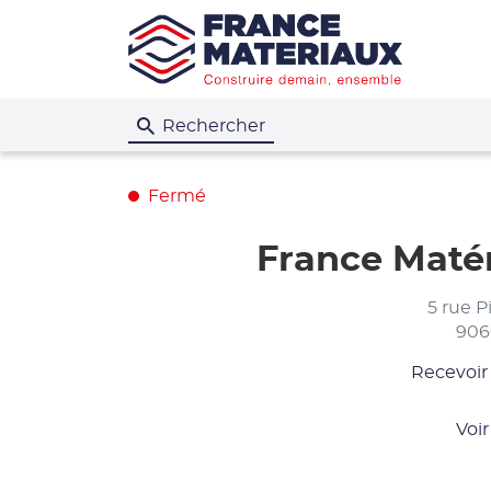
Rechercher
Fermé
France Matér
5 rue P
906
Recevoir
du
point
de
Voir
vente
France
Matériau
-