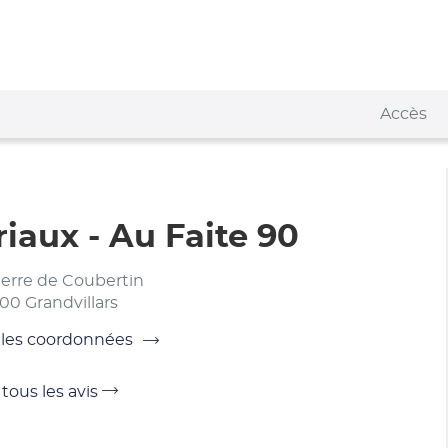
Accès
iaux - Au Faite 90
ierre de Coubertin
00 Grandvillars
 les coordonnées
Voir
 tous les avis
tous
x
les