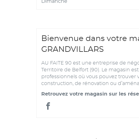
Dimanche
d'aujourd'hui
Bienvenue dans votre ma
GRANDVILLARS
AU FAITE 90 est une entreprise de négo
Territoire de Belfort (90). Le magasin es
professionnels où vous pouvez trouver v
construction, de rénovation ou d’amé
Retrouvez votre magasin sur les rés
France
Matériaux
-