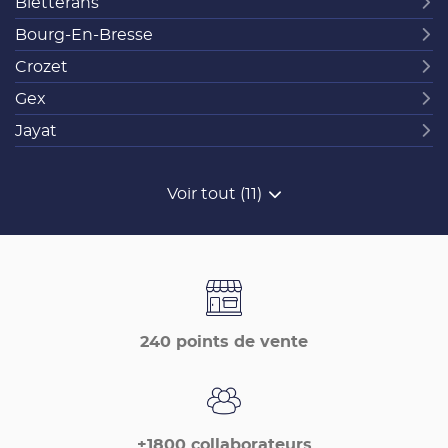
Bletterans
Bourg-En-Bresse
Crozet
Gex
Jayat
Voir tout (11)
de
points
de
vente
de
France
Matériaux
240 points de vente
+1800 collaborateurs