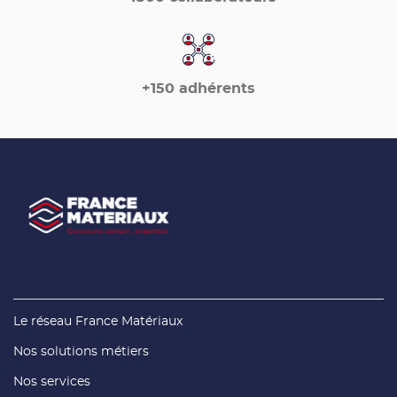
+150 adhérents
(ouvre
Le réseau France Matériaux
dans
une
(ouvre
Nos solutions métiers
nouvelle
dans
fenêtre)
une
(ouvre
Nos services
nouvelle
dans