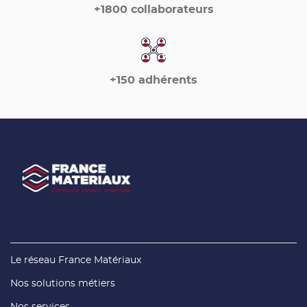
+1800 collaborateurs
+150 adhérents
(ouvre
Le réseau France Matériaux
dans
une
(ouvre
Nos solutions métiers
nouvelle
dans
fenêtre)
une
(ouvre