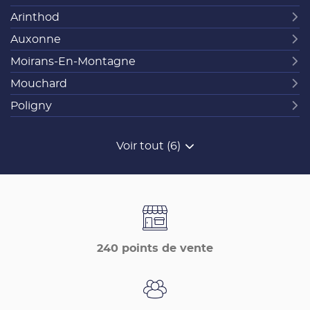
Arinthod
Auxonne
Moirans-En-Montagne
Mouchard
Poligny
Voir tout (6)
de
points
de
vente
de
France
Matériaux
240 points de vente