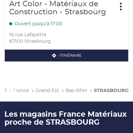
Appuyer
Art Color - Matériaux de
Point
sur
Plus
de
Construction - Strasbourg
d'opt
la
vente
touche
:
Ouvert jusqu'à 17:00
ENTRÉE
pour
16 rue Lafayette
obtenir
67100 Strasbourg
de
plus
ITINÉRAIRE
JUSQU'AU
amples
POINT
informations
DE
VENTE
ART
COLOR
-
Accueil
France
Grand Est
Bas-Rhin
STRASBOURG
MATÉRIAUX
DE
CONSTRUCTION
-
Les magasins France Matériaux
STRASBOURG
proche de STRASBOURG