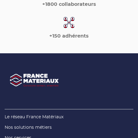
+1800 collaborateurs
+150 adhérents
(ouvre
Le réseau France Matériaux
dans
une
(ouvre
Nos solutions métiers
nouvelle
dans
fenêtre)
une
(ouvre