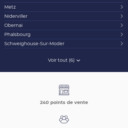
Metz
Niderviller
Obernai
Phalsbourg
Schweighouse-Sur-Moder
Voir tout (6)
de
points
de
vente
de
France
Matériaux
240 points de vente