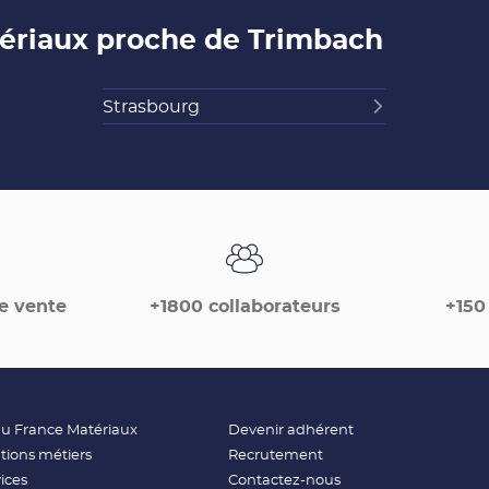
ériaux proche de Trimbach
Strasbourg
e vente
+1800 collaborateurs
+150
(ouvre
(ouvre
au France Matériaux
Devenir adhérent
dans
dans
(ouvre
(ouvre
tions métiers
Recrutement
une
une
dans
dans
nouvelle
nouvelle
(ouvre
(ouvre
ices
Contactez-nous
une
une