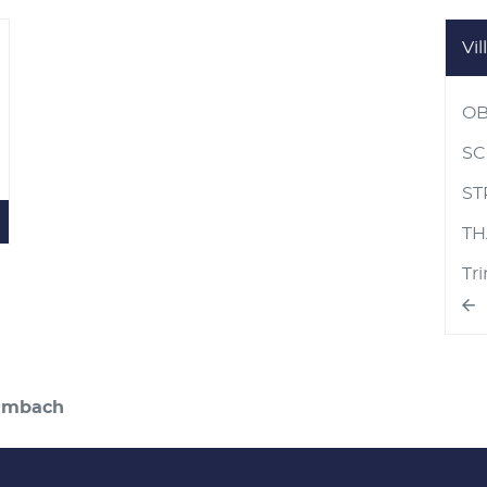
Vil
us
options
OB
SC
ST
TH
Tr
X
X
imbach