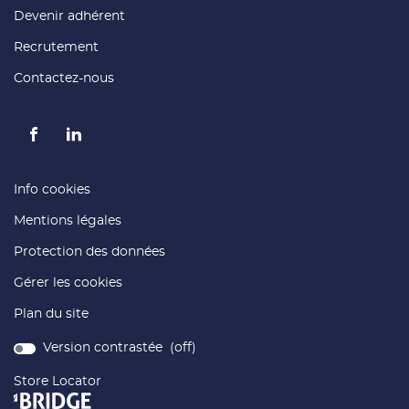
fenêtre)
(ouvre
Devenir adhérent
dans
une
(ouvre
Recrutement
nouvelle
dans
fenêtre)
une
(ouvre
Contactez-nous
nouvelle
dans
fenêtre)
une
nouvelle
fenêtre)
Aller
Aller
sur
sur
la
la
(ouvre
Info cookies
page
page
dans
(ouvre
Mentions légales
facebook
linkedin
une
dans
nouvelle
de
de
(ouvre
Protection des données
une
fenêtre)
France
France
dans
nouvelle
Matériaux
Matériaux
Gérer les cookies
une
fenêtre)
nouvelle
Plan du site
fenêtre)
Version contrastée (
off
)
Store Locator
(ouvre