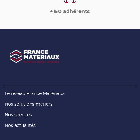
+150 adhérents
(ouvre
Le réseau France Matériaux
dans
une
(ouvre
Nos solutions métiers
nouvelle
dans
fenêtre)
une
(ouvre
Nos services
nouvelle
dans
fenêtre)
une
(ouvre
Nos actualités
nouvelle
dans
fenêtre)
une
nouvelle