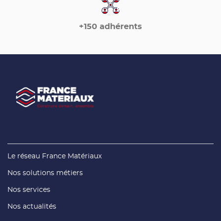
+150 adhérents
(ouvre
Le réseau France Matériaux
dans
une
(ouvre
Nos solutions métiers
nouvelle
dans
fenêtre)
une
(ouvre
Nos services
nouvelle
dans
fenêtre)
une
(ouvre
Nos actualités
nouvelle
dans
fenêtre)