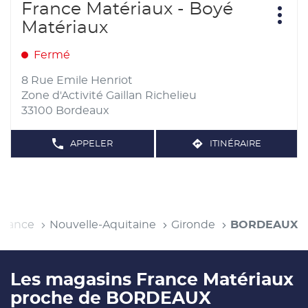
Appuyer
France Matériaux - Boyé
Point
sur
Plus
de
Matériaux
d'opt
la
vente
touche
:
Fermé
ENTRÉE
pour
8 Rue Emile Henriot
obtenir
Zone d'Activité Gaillan Richelieu
de
33100 Bordeaux
plus
amples
APPELER
ITINÉRAIRE
AFFICHER
JUSQU'AU
informations
LE
POINT
NUMÉRO
DE
DE
TÉLÉPHONE
VENTE
DU
FRANCE
POINT
DE
MATÉRIAUX
VENTE
-
eil
France
Nouvelle-Aquitaine
Gironde
BORDEAUX
FRANCE
BOYÉ
MATÉRIAUX
-
MATÉRIAUX
BOYÉ
MATÉRIAUX
Les magasins France Matériaux
proche de BORDEAUX