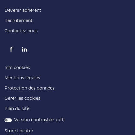
une
nouvelle
fenêtre)
(ouvre
Devenir adhérent
dans
une
(ouvre
Recrutement
nouvelle
dans
fenêtre)
une
(ouvre
Contactez-nous
nouvelle
dans
fenêtre)
une
nouvelle
fenêtre)
Aller
Aller
sur
sur
la
la
(ouvre
Info cookies
page
page
dans
(ouvre
Mentions légales
facebook
linkedin
une
dans
nouvelle
de
de
(ouvre
Protection des données
une
fenêtre)
France
France
dans
nouvelle
Matériaux
Matériaux
Gérer les cookies
une
fenêtre)
nouvelle
Plan du site
fenêtre)
Version contrastée (
off
)
Store Locator