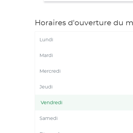
Horaires d'ouverture du 
Lundi
Mardi
Mercredi
Jeudi
Vendredi
Horaires
d'ouverture
Samedi
d'aujourd'hui