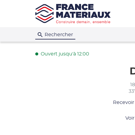
Rechercher
Ouvert jusqu'à 12:00
D
1
33
Recevoir
du
point
de
Voir
vente
D.A.N.S