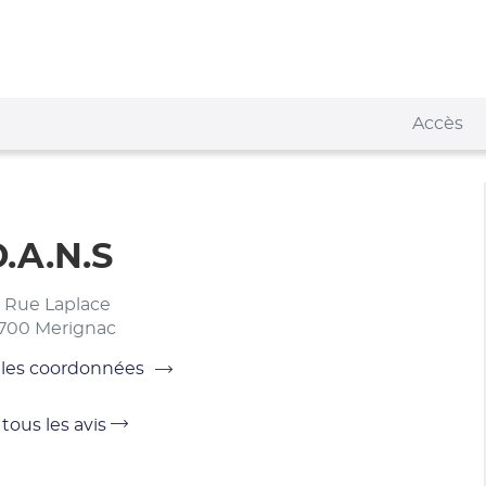
Accès
.A.N.S
8 Rue Laplace
700 Merignac
 les coordonnées
Voir
 tous les avis
tous
les