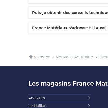
Puis-je obtenir des conseils techni
France Matériaux s'adresse-t-il aussi 
Accueil
France
Nouvelle-Aquitaine
Giro
Les magasins France Ma
Arveyres
Le Haillan