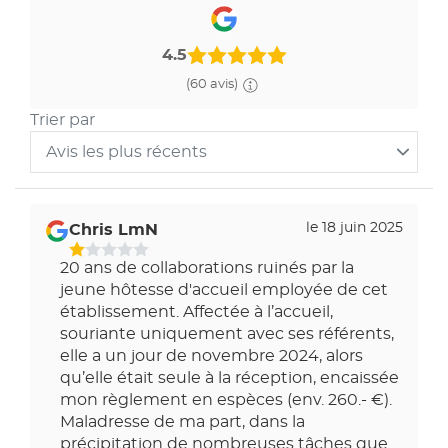
4.5
(60 avis)
Trier par
Avis les plus récents
Trier
les
avis
le 18 juin 2025
Chris LmN
par
1
20 ans de collaborations ruinés par la
Étoiles
jeune hôtesse d'accueil employée de cet
Sur
établissement. Affectée à l’accueil,
5
souriante uniquement avec ses référents,
elle a un jour de novembre 2024, alors
qu’elle était seule à la réception, encaissée
mon règlement en espèces (env. 260.- €).
Maladresse de ma part, dans la
précipitation de nombreuses tâches que