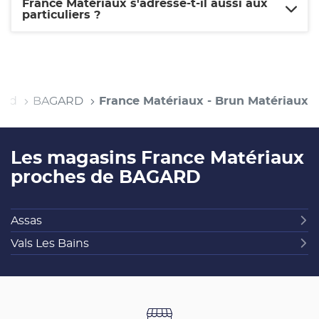
France Matériaux s'adresse-t-il aussi aux
particuliers ?
ard
BAGARD
France Matériaux - Brun Matériaux
Les magasins France Matériaux
proches de BAGARD
Assas
Vals Les Bains