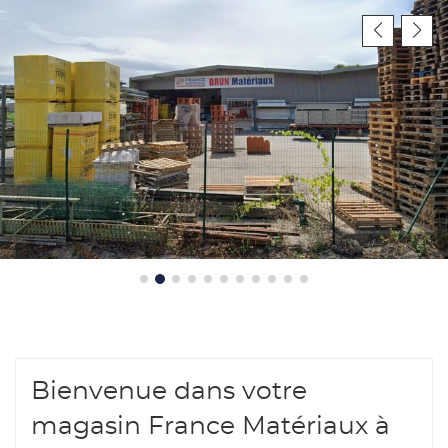
de
vente
France
Matériaux
-
Brun
Matériaux
Bienvenue dans votre
magasin France Matériaux à