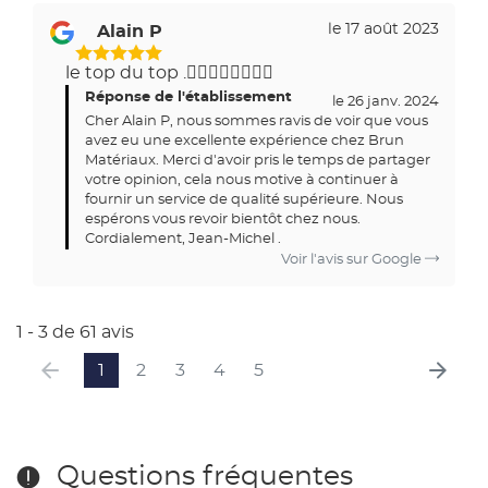
le 17 août 2023
Alain P
5
le top du top .👍🏿👍🏿👍🏿👍🏿
Étoiles
Réponse de l'établissement
Sur
le 26 janv. 2024
Cher Alain P, nous sommes ravis de voir que vous
5
avez eu une excellente expérience chez Brun
Matériaux. Merci d'avoir pris le temps de partager
votre opinion, cela nous motive à continuer à
fournir un service de qualité supérieure. Nous
espérons vous revoir bientôt chez nous.
Cordialement, Jean-Michel .
Voir l'avis sur Google
1 - 3 de 61 avis
1
2
3
4
5
Questions fréquentes