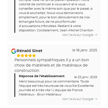
compte. Cela ne remet pas en question notre
volonté de continuer à vous servir et à vous
conseiller avec le même soin que par le passé, si
vous le souhaitez. Nous vous demandons
simplement, pour le bon déroulement de nos
échanges futurs, de ne plus formuler
d'accusations infondées. Restant à votre
disposition, Cordialement, Jean-Michel Chanton
Voir l'avis sur Google
le 18 janv. 2025
Rénald Sinet
5
Personnels sympathiques Il y a un bon
Étoiles
choix de matériels et de matériaux de
Sur
construction.
5
Réponse de l'établissement
le 23 janv. 2025
Merci beaucoup pour ce commentaire. Toute
l'équipe est très heureuse de vous lire Excellente
journée et à très vite ! L'équipe de France
Matériaux - Brun Matériaux
Voir l'avis sur Google