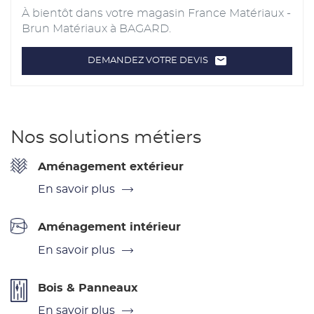
À bientôt dans votre magasin France Matériaux -
Brun Matériaux à BAGARD.
DEMANDEZ VOTRE DEVIS
LE
POINT
DE
VENTE
FRANCE
MATÉRIAUX
-
BRUN
Nos solutions métiers
MATÉRIAUX
Aménagement extérieur
En savoir plus
Aménagement intérieur
En savoir plus
Bois & Panneaux
En savoir plus