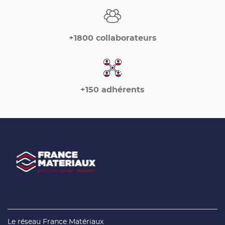
+1800 collaborateurs
+150 adhérents
(ouvre
Le réseau France Matériaux