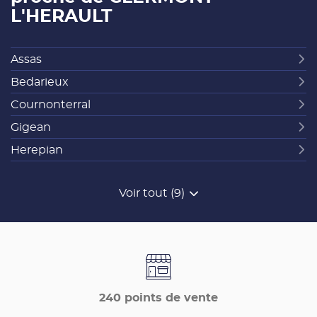
L'HERAULT
Assas
Bedarieux
Cournonterral
Gigean
Herepian
Voir tout (9)
de
points
de
vente
de
France
Matériaux
240 points de vente