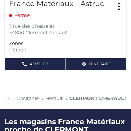
Appuyer
France Matériaux - Astruc
Point
sur
Plus
de
d'opt
la
Fermé
vente
touche
:
ENTRÉE
7 rue des Chasselas
pour
34800 Clermont l'herault
obtenir
Zones
de
Hérault
plus
amples
APPELER
ITINÉRAIRE
informations
AFFICHER
JUSQU'AU
LE
POINT
NUMÉRO
DE
DE
TÉLÉPHONE
VENTE
DU
FRANCE
POINT
DE
MATÉRIAUX
VENTE
-
l
ance
Occitanie
Hérault
CLERMONT L'HERAULT
FRANCE
ASTRUC
MATÉRIAUX
-
ASTRUC
Les magasins France Matériaux
proche de CLERMONT