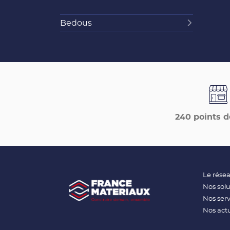
Bedous
240 points d
Le rése
Nos solu
Nos serv
Nos actu