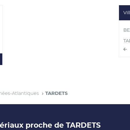
Vil
us
options
B
TA
X
nées-Atlantiques
TARDETS
X
tériaux proche de TARDETS