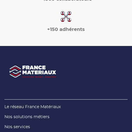
+150 adhérents
(ouvre
Le réseau France Matériaux
dans
une
(ouvre
Nos solutions métiers
nouvelle
dans
fenêtre)
une
(ouvre
Nos services
nouvelle
dans