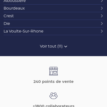
Alboussière
Bourdeaux
Crest
Die
La Voulte-Sur-Rhone
Voir tout (11)
de
points
de
vente
de
France
Matériaux
240 points de vente
+1800 collaborateurs