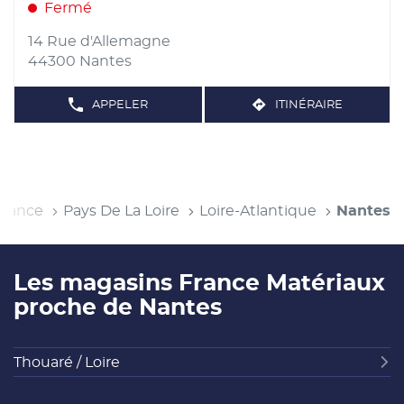
d'opt
la
Fermé
vente
touche
:
ENTRÉE
14 Rue d'Allemagne
pour
44300 Nantes
obtenir
de
APPELER
ITINÉRAIRE
AFFICHER
JUSQU'AU
plus
LE
POINT
NUMÉRO
amples
DE
DE
TÉLÉPHONE
informations
VENTE
DU
SNEGO
POINT
DE
VENTE
il
France
Pays De La Loire
Loire-Atlantique
Nantes
SNEGO
Les magasins France Matériaux
proche de Nantes
Thouaré / Loire