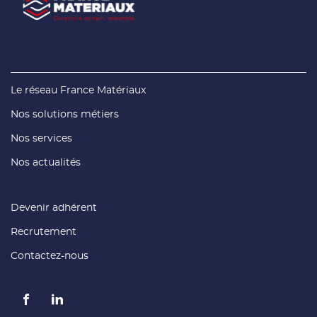
(ouvre
Le réseau France Matériaux
dans
une
(ouvre
Nos solutions métiers
nouvelle
dans
fenêtre)
une
(ouvre
Nos services
nouvelle
dans
fenêtre)
une
(ouvre
Nos actualités
nouvelle
dans
fenêtre)
une
nouvelle
fenêtre)
(ouvre
Devenir adhérent
dans
une
(ouvre
Recrutement
nouvelle
dans
fenêtre)
une
(ouvre
Contactez-nous
nouvelle
dans
fenêtre)
une
nouvelle
fenêtre)
Aller
Aller