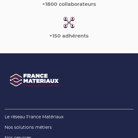
+1800 collaborateurs
+150 adhérents
(ouvre
Le réseau France Matériaux
dans
une
(ouvre
Nos solutions métiers
nouvelle
dans
fenêtre)
une
(ouvre