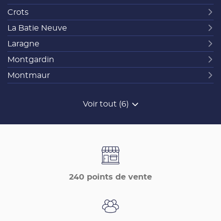
Crots
La Batie Neuve
Laragne
Montgardin
Montmaur
Voir tout (6)
de
points
de
vente
de
France
Matériaux
240 points de vente