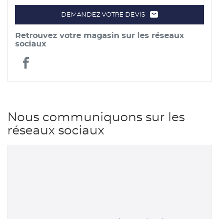
DEMANDEZ VOTRE DEVIS
LE
POINT
DE
Retrouvez votre magasin sur les réseaux
VENTE
FRANCE
sociaux
MATÉRIAUX
-
CHARLAS
France
MATÉRIAUX
Matériaux
-
Nous communiquons sur les
Charlas
réseaux sociaux
Matériaux