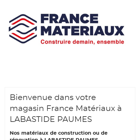
vente
France
Matériaux
-
Charlas
Matériaux
Bienvenue dans votre
magasin France Matériaux à
LABASTIDE PAUMES
Nos matériaux de construction ou de