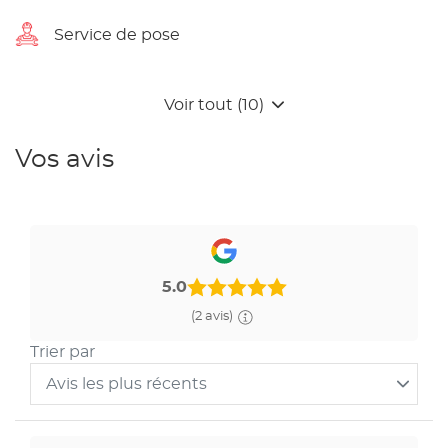
Service de pose
Voir tout (10)
Vos avis
5.0
(2 avis)
Trier par
Avis les plus récents
Trier
les