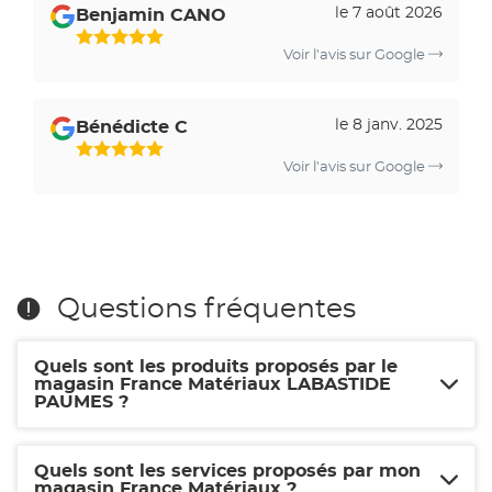
avis
le 7 août 2026
Benjamin CANO
par
5
Voir l'avis sur Google
Étoiles
Sur
5
le 8 janv. 2025
Bénédicte C
5
Voir l'avis sur Google
Étoiles
Sur
5
Questions fréquentes
Quels sont les produits proposés par le
magasin France Matériaux LABASTIDE
PAUMES ?
Quels sont les services proposés par mon
magasin France Matériaux ?