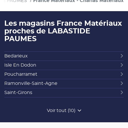
IDE PAUMES
France Matériaux - Charlas Matériaux
Les magasins France Matériaux
proches de LABASTIDE
PAUMES
Bedarieux
Isle En Dodon
Poucharramet
Ramonville-Saint-Agne
Saint-Girons
Voir tout (10)
de
points
de
vente