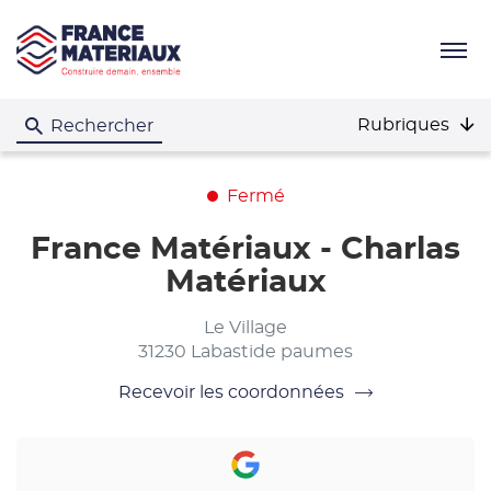
Menu
Rubriques
Rechercher
Fermé
France Matériaux - Charlas
Matériaux
Le Village
31230 Labastide paumes
Recevoir les coordonnées
du
point
de
vente
France
Matériaux