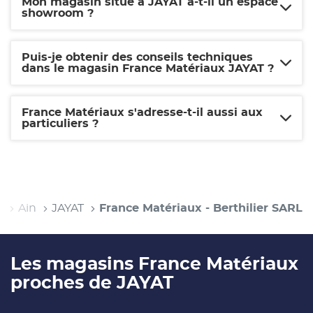
Mon magasin situé à JAYAT a-t-il un espace
showroom ?
Puis-je obtenir des conseils techniques
dans le magasin France Matériaux JAYAT ?
France Matériaux s'adresse-t-il aussi aux
particuliers ?
s
Ain
JAYAT
France Matériaux - Berthilier SARL
Les magasins France Matériaux
proches de JAYAT