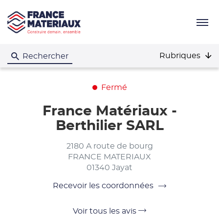
Menu
Rubriques
Rechercher
Fermé
France Matériaux -
Berthilier SARL
2180 A route de bourg
FRANCE MATERIAUX
01340 Jayat
Recevoir les coordonnées
du
point
de
Voir
Voir tous les avis
vente