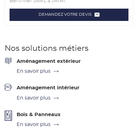
Berthilier SARL à JAYAT.
DEMANDEZ VOTRE DEVIS
LE
POINT
DE
VENTE
FRANCE
MATÉRIAUX
-
BERTHILIER
Nos solutions métiers
SARL
Aménagement extérieur
En savoir plus
Aménagement intérieur
En savoir plus
Bois & Panneaux
En savoir plus