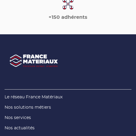
+150 adhérents
(ouvre
Le réseau France Matériaux
dans
une
(ouvre
Nos solutions métiers
nouvelle
dans
fenêtre)
une
(ouvre
Nos services
nouvelle
dans
fenêtre)
une
(ouvre
Nos actualités
nouvelle
dans