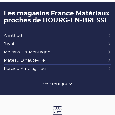
Les magasins France Matériaux
proches de BOURG-EN-BRESSE
Arinthod
Jayat
Moirans-En-Montagne
Plateau D'hauteville
Porcieu Amblagnieu
Voir tout (8)
de
points
de
vente
de
France
Matériaux