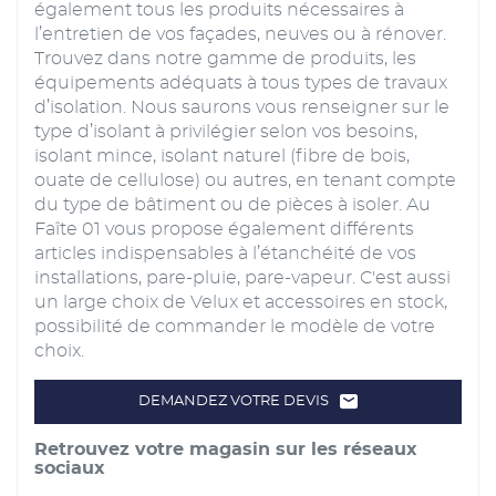
également tous les produits nécessaires à
l’entretien de vos façades, neuves ou à rénover.
Trouvez dans notre gamme de produits, les
équipements adéquats à tous types de travaux
d’isolation. Nous saurons vous renseigner sur le
type d’isolant à privilégier selon vos besoins,
isolant mince, isolant naturel (fibre de bois,
ouate de cellulose) ou autres, en tenant compte
du type de bâtiment ou de pièces à isoler. Au
Faîte 01 vous propose également différents
articles indispensables à l’étanchéité de vos
installations, pare-pluie, pare-vapeur. C'est aussi
un large choix de Velux et accessoires en stock,
possibilité de commander le modèle de votre
choix.
DEMANDEZ VOTRE DEVIS
LE
POINT
DE
Retrouvez votre magasin sur les réseaux
VENTE
FRANCE
sociaux
MATÉRIAUX
-