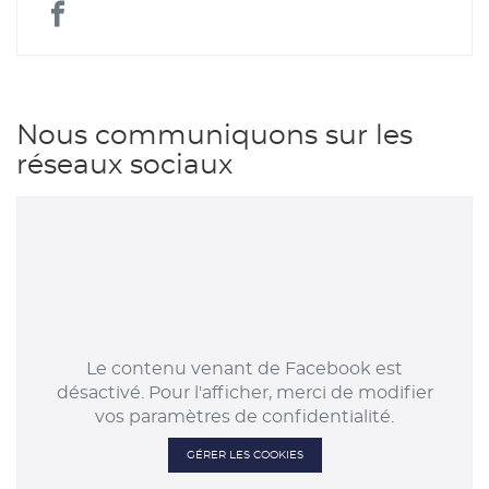
AU
France
FAITE
01
Matériaux
-
Nous communiquons sur les
Au
réseaux sociaux
Faite
01
Le contenu venant de Facebook est
désactivé. Pour l'afficher, merci de modifier
vos paramètres de confidentialité.
GÉRER LES COOKIES