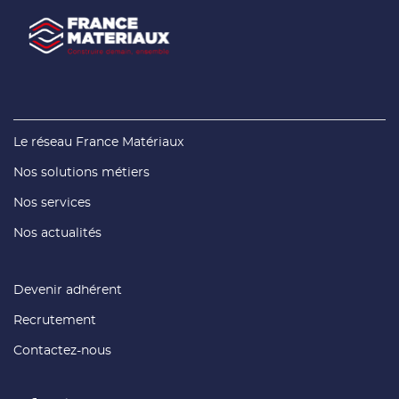
(ouvre
Le réseau France Matériaux
dans
une
(ouvre
Nos solutions métiers
nouvelle
dans
fenêtre)
une
(ouvre
Nos services
nouvelle
dans
fenêtre)
une
(ouvre
Nos actualités
nouvelle
dans
fenêtre)
une
nouvelle
fenêtre)
(ouvre
Devenir adhérent
dans
une
(ouvre
Recrutement
nouvelle
dans
fenêtre)
une
(ouvre
Contactez-nous
nouvelle
dans
fenêtre)
une
nouvelle