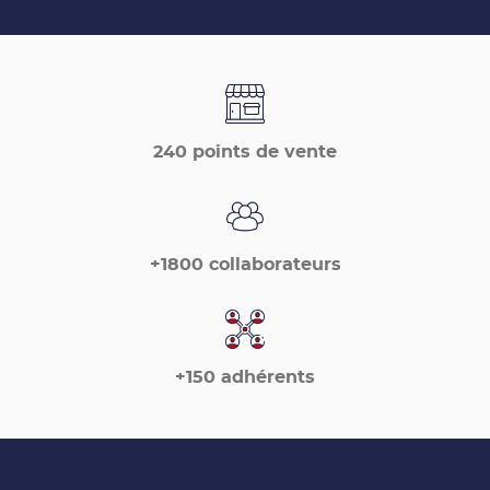
points
de
vente
de
France
Matériaux
240 points de vente
+1800 collaborateurs
+150 adhérents