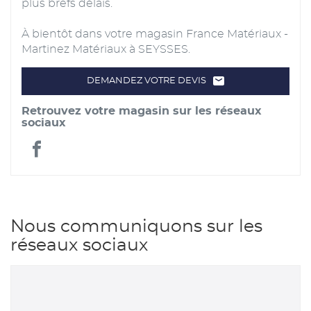
plus brefs délais.
À bientôt dans votre magasin France Matériaux -
Martinez Matériaux à SEYSSES.
DEMANDEZ VOTRE DEVIS
LE
POINT
DE
Retrouvez votre magasin sur les réseaux
VENTE
FRANCE
sociaux
MATÉRIAUX
-
MARTINEZ
France
MATÉRIAUX
Matériaux
-
Nous communiquons sur les
Martinez
réseaux sociaux
Matériaux