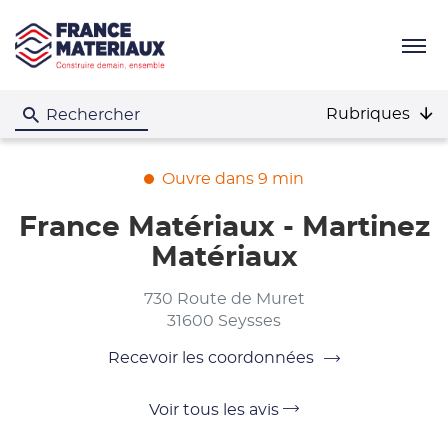
Menu
Rubriques
Rechercher
Ouvre dans 9 min
France Matériaux - Martinez
Matériaux
730 Route de Muret
31600 Seysses
Recevoir les coordonnées
du
point
de
Voir
Voir tous les avis
vente
France
tous
Matériaux