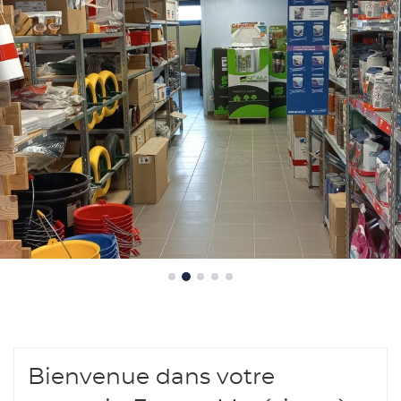
France
Matériaux
-
Martinez
Matériaux
Bienvenue dans votre