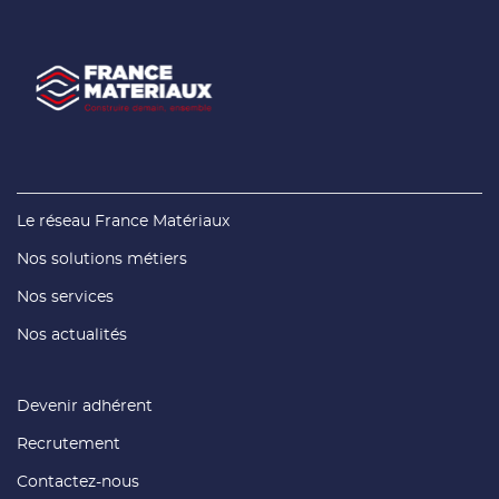
(ouvre
Le réseau France Matériaux
dans
une
(ouvre
Nos solutions métiers
nouvelle
dans
fenêtre)
une
(ouvre
Nos services
nouvelle
dans
fenêtre)
une
(ouvre
Nos actualités
nouvelle
dans
fenêtre)
une
nouvelle
fenêtre)
(ouvre
Devenir adhérent
dans
une
(ouvre
Recrutement
nouvelle
dans
fenêtre)
une
(ouvre
Contactez-nous
nouvelle
dans