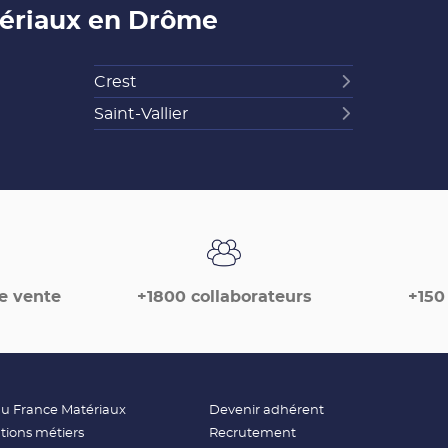
tériaux en Drôme
Crest
Saint-Vallier
e vente
+1800 collaborateurs
+150
(ouvre
(ouvre
au France Matériaux
Devenir adhérent
dans
dans
(ouvre
(ouvre
tions métiers
Recrutement
une
une
dans
dans