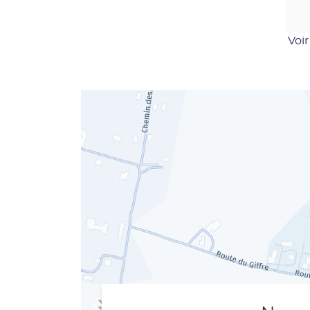
Denarie
Voir