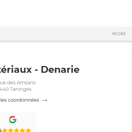
Accès
ériaux - Denarie
rue des Artisans
440 Taninges
 les coordonnées
x
4