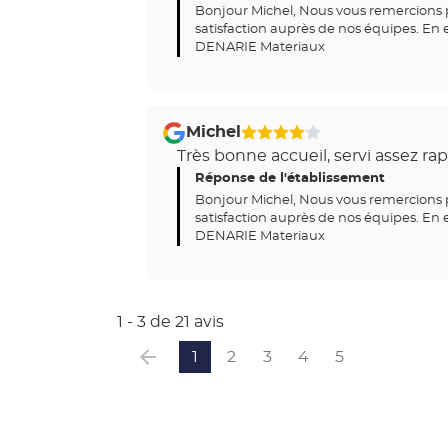
5
Bonjour Michel, Nous vous remercions p
satisfaction auprès de nos équipes. En 
DENARIE Materiaux
Michel
4
Très bonne accueil, servi assez r
Étoiles
Sur
Réponse de l'établissement
5
Bonjour Michel, Nous vous remercions p
satisfaction auprès de nos équipes. En 
DENARIE Materiaux
1 - 3 de 21 avis
1
2
3
4
5