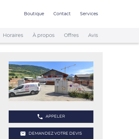
Boutique
Contact
Services
Horaires
À propos
Offres
Avis
APPELER
AFFICHER
LE
NUMÉRO
DE
DEMANDEZ VOTRE DEVIS
TÉLÉPHONE
LE
DU