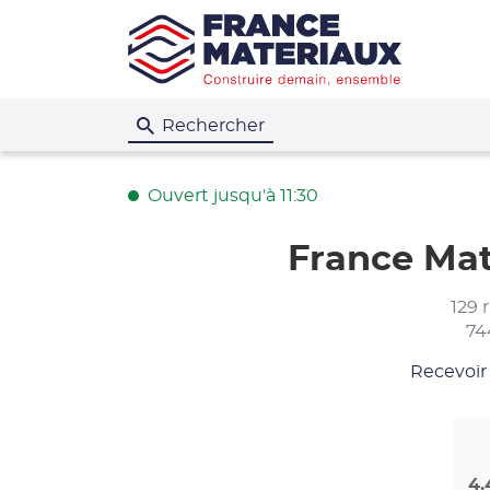
Rechercher
Ouvert jusqu'à 11:30
France Mat
129 
74
Recevoir
du
point
de
vente
France
Matériau
-
4.