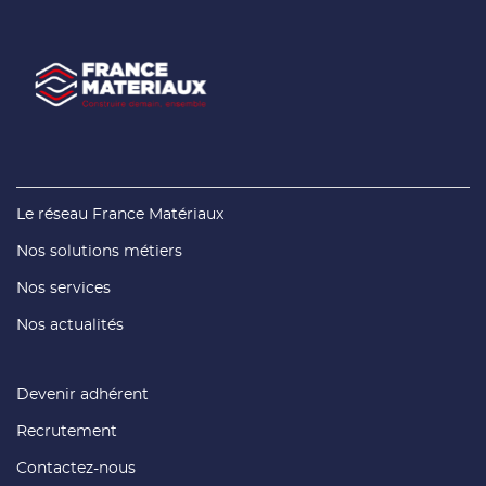
(ouvre
Le réseau France Matériaux
dans
une
(ouvre
Nos solutions métiers
nouvelle
dans
fenêtre)
une
(ouvre
Nos services
nouvelle
dans
fenêtre)
une
(ouvre
Nos actualités
nouvelle
dans
fenêtre)
une
nouvelle
fenêtre)
(ouvre
Devenir adhérent
dans
une
(ouvre
Recrutement
nouvelle
dans
fenêtre)
une
(ouvre
Contactez-nous
nouvelle
dans