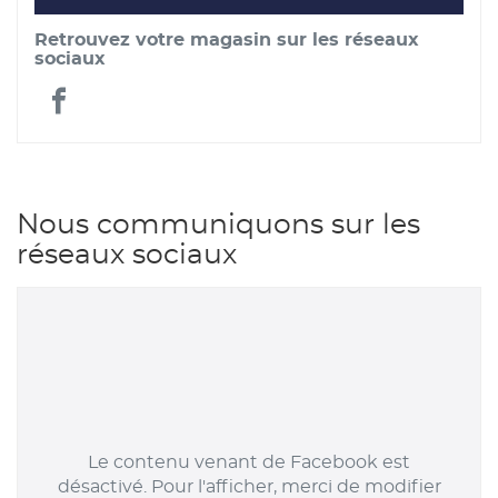
POINT
DE
Retrouvez votre magasin sur les réseaux
VENTE
FRANCE
sociaux
MATÉRIAUX
-
BML
France
MATÉRIAUX
Matériaux
-
Nous communiquons sur les
BML
réseaux sociaux
Matériaux
Le contenu venant de Facebook est
désactivé. Pour l'afficher, merci de modifier