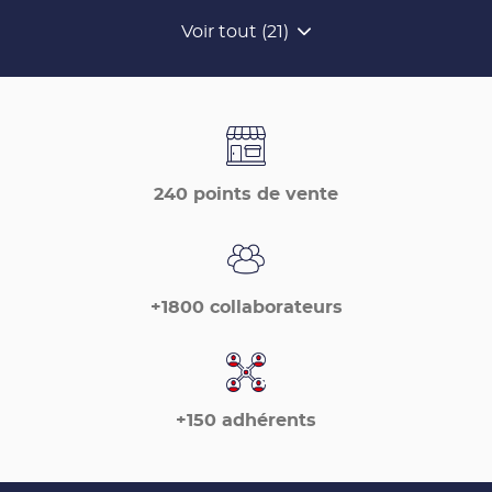
Voir tout (21)
de
points
de
vente
de
France
Matériaux
240 points de vente
+1800 collaborateurs
+150 adhérents