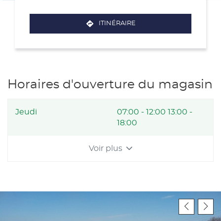
ITINÉRAIRE
JUSQU'AU
POINT
DE
VENTE
FRANCE
MATÉRIAUX
-
Horaires d'ouverture du magasin
BML
MATÉRIAUX
Horaires
Jeudi
07:00
-
12:00
13:00
-
d'ouverture
18:00
d'aujourd'hui
Voir plus
et
les
horaires
d'ouverture
du
point
de
vente
France