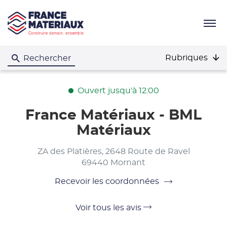
Menu
Rubriques
Rechercher
Ouvert jusqu'à 12:00
France Matériaux - BML
Matériaux
ZA des Platières, 2648 Route de Ravel
69440 Mornant
Recevoir les coordonnées
du
point
de
Voir
Voir tous les avis
vente
France
tous
Matériaux