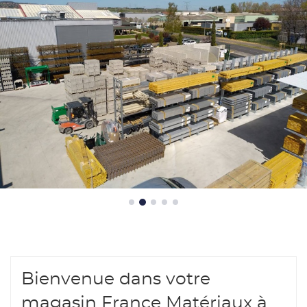
Matériaux
-
BML
Matériaux
Bienvenue dans votre
magasin France Matériaux à