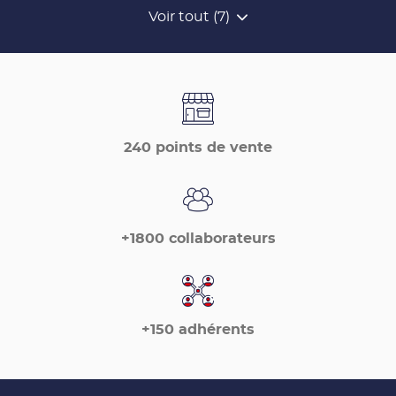
Voir tout (7)
de
points
de
vente
de
France
Matériaux
240 points de vente
+1800 collaborateurs
+150 adhérents