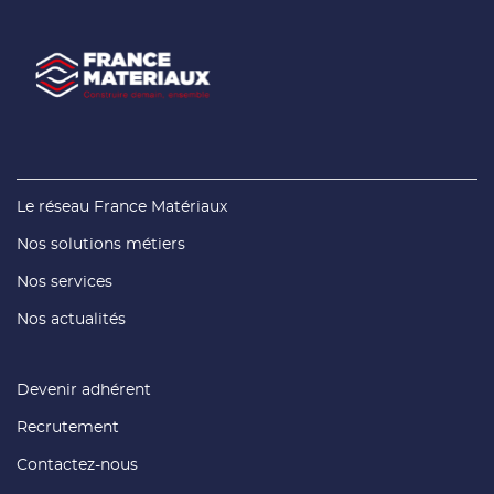
(ouvre
Le réseau France Matériaux
dans
une
(ouvre
Nos solutions métiers
nouvelle
dans
fenêtre)
une
(ouvre
Nos services
nouvelle
dans
fenêtre)
une
(ouvre
Nos actualités
nouvelle
dans
fenêtre)
une
nouvelle
fenêtre)
(ouvre
Devenir adhérent
dans
une
(ouvre
Recrutement
nouvelle
dans
fenêtre)
une
(ouvre
Contactez-nous
nouvelle
dans