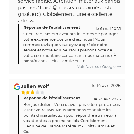
service rapide. Attention, matériaux parfois
5
pas très "frais" 😉 (tasseaux abîmés, osb
grisé, etc). Globalement, une excellente
adresse.
Réponse de l'établissement
le 6 mai 2025
Cher Fred, Merci d'avoir pris le temps de partager
votre expérience positive chez nous ! Nous
sommes ravis que vous ayez apprécié notre
service et notre équipe. Nous prenons note de
votre commentaire concernant nos matériaux À
bientôt chez Holtz Camille et Cie
Voir l'avis sur Google
le 14 avr. 2025
Julien Wolf
3
Réponse de l'établissement
Étoiles
le 24 avr. 2025
Bonjour Julien, Merci d'avoir pris le temps de nous
Sur
laisser votre avis. Nous aimerions connaître les
5
points d'insatisfaction pour répondre au mieux à
vos attentes la prochaine fois. Cordialement
L'équipe de France Matériaux - Holtz Camille et
Cie