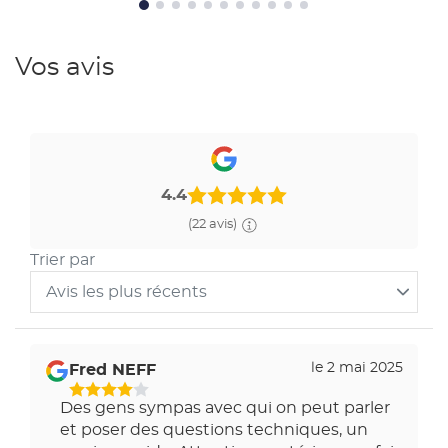
Vos avis
4.4
(22 avis)
Trier par
Avis les plus récents
Trier
les
avis
le 2 mai 2025
Fred NEFF
par
4
Des gens sympas avec qui on peut parler
Étoiles
et poser des questions techniques, un
Sur