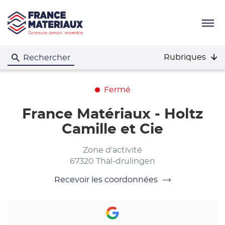
Menu
Rubriques
Rechercher
Fermé
France Matériaux - Holtz
Camille et Cie
Zone d'activité
67320 Thal-drulingen
Recevoir les coordonnées
du
point
de
vente
France
Matériaux