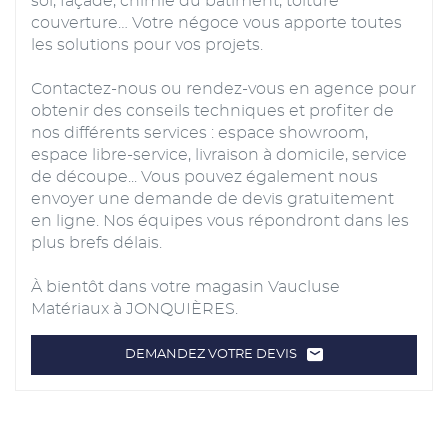
sol, façade, chimie du bâtiment, toiture
couverture… Votre négoce vous apporte toutes
les solutions pour vos projets.
Contactez-nous ou rendez-vous en agence pour
obtenir des conseils techniques et profiter de
nos différents services : espace showroom,
espace libre-service, livraison à domicile, service
de découpe... Vous pouvez également nous
envoyer une demande de devis gratuitement
en ligne. Nos équipes vous répondront dans les
plus brefs délais.
À bientôt dans votre magasin Vaucluse
Matériaux à JONQUIÈRES.
DEMANDEZ VOTRE DEVIS
LE
POINT
DE
VENTE
VAUCLUSE
MATÉRIAUX