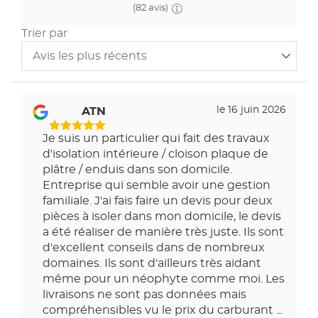
(82 avis)
Trier par
Avis les plus récents
Trier
les
avis
le 16 juin 2026
ATN
par
5
Je suis un particulier qui fait des travaux
Étoiles
d'isolation intérieure / cloison plaque de
Sur
plâtre / enduis dans son domicile.
5
Entreprise qui semble avoir une gestion
familiale. J'ai fais faire un devis pour deux
pièces à isoler dans mon domicile, le devis
a été réaliser de manière très juste. Ils sont
d'excellent conseils dans de nombreux
domaines. Ils sont d'ailleurs très aidant
même pour un néophyte comme moi. Les
livraisons ne sont pas données mais
compréhensibles vu le prix du carburant ...