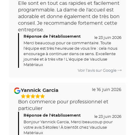
Elle sont en tout cas rapides et facilement
programmable. La dame de l'accueil est
adorable et donne également de très bon
conseil. Je recommande fortement cette
entreprise.
Réponse de l'établissement
le 23 juin 2026
Merci beaucoup pour ce commentaire. Toute
l'équipe est très heureuse de vous lire : cela nous
encourage à continuer dans ce sens. Excellente
journée et à très vite ! L'équipe de Vaucluse
Matériaux
Voir l'avis sur Google
le 16 juin 2026
Yannick Garcia
5
Bon commerce pour professionnel et
Étoiles
particulier
Sur
Réponse de l'établissement
5
le 23 juin 2026
Bonjour Yannick Garcia, Merci beaucoup pour
votre avis 5 étoiles ! À bientôt chez Vaucluse
Matériaux