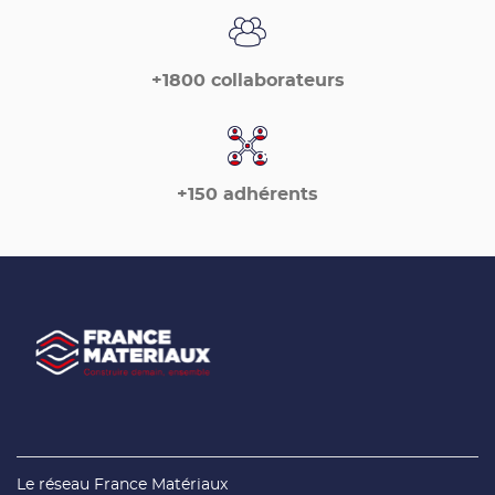
+1800 collaborateurs
+150 adhérents
(ouvre
Le réseau France Matériaux