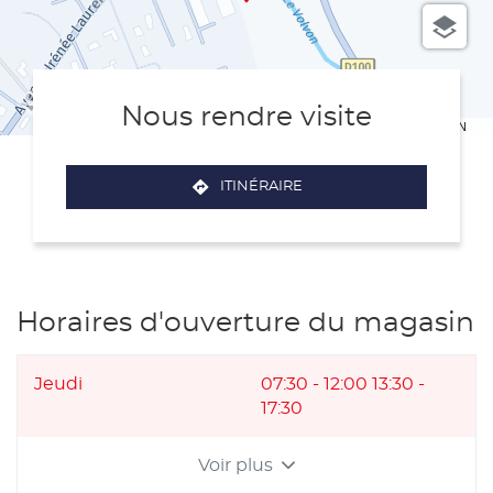
Nous rendre visite
Terms of use
© 1987–2026 HERE, IGN
ITINÉRAIRE
JUSQU'AU
POINT
DE
VENTE
THOMAS
SOGRAMA
MATÉRIAUX
Horaires d'ouverture du magasin
Horaires
Jeudi
07:30
-
12:00
13:30
-
d'ouverture
17:30
d'aujourd'hui
Voir plus
et
les