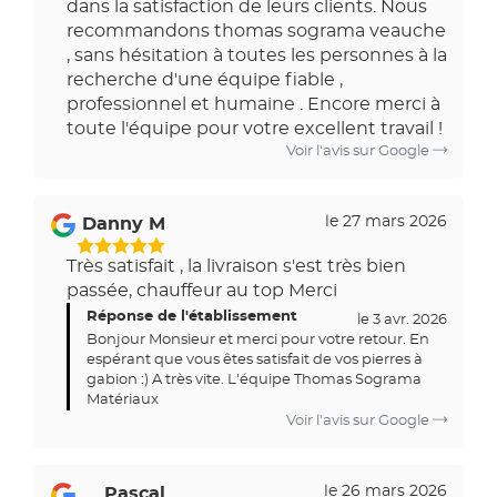
dans la satisfaction de leurs clients. Nous
recommandons thomas sograma veauche
, sans hésitation à toutes les personnes à la
recherche d'une équipe fiable ,
professionnel et humaine . Encore merci à
toute l'équipe pour votre excellent travail !
Voir l'avis sur Google
le 27 mars 2026
Danny M
5
Très satisfait , la livraison s'est très bien
Étoiles
passée, chauffeur au top Merci
Sur
Réponse de l'établissement
5
le 3 avr. 2026
Bonjour Monsieur et merci pour votre retour. En
espérant que vous êtes satisfait de vos pierres à
gabion :) A très vite. L'équipe Thomas Sograma
Matériaux
Voir l'avis sur Google
le 26 mars 2026
Pascal