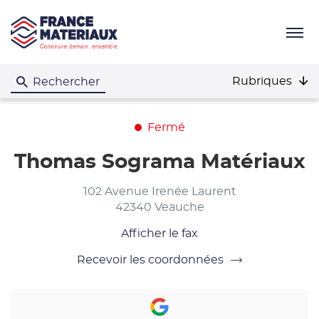
Menu
Rubriques
Rechercher
Fermé
Thomas Sograma Matériaux
102 Avenue Irenée Laurent
42340 Veauche
Afficher le fax
Recevoir les coordonnées
du
point
de
vente
Thomas