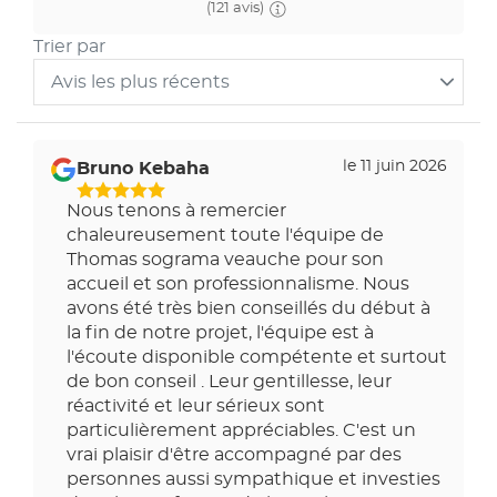
(121 avis)
Trier par
Avis les plus récents
Trier
les
avis
le 11 juin 2026
Bruno Kebaha
par
5
Nous tenons à remercier
Étoiles
chaleureusement toute l'équipe de
Sur
Thomas sograma veauche pour son
5
accueil et son professionnalisme. Nous
avons été très bien conseillés du début à
la fin de notre projet, l'équipe est à
l'écoute disponible compétente et surtout
de bon conseil . Leur gentillesse, leur
réactivité et leur sérieux sont
particulièrement appréciables. C'est un
vrai plaisir d'être accompagné par des
personnes aussi sympathique et investies