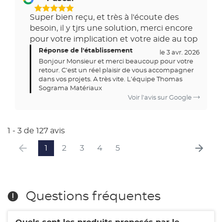
5
Super bien reçu, et très à l'écoute des
Étoiles
besoin, il y tjrs une solution, merci encore
Sur
pour votre implication et votre aide au top
5
Réponse de l'établissement
le 3 avr. 2026
Bonjour Monsieur et merci beaucoup pour votre
retour. C'est un réel plaisir de vous accompagner
dans vos projets. A très vite. L'équipe Thomas
Sograma Matériaux
Voir l'avis sur Google
1 - 3 de 127 avis
1
2
3
4
5
Questions fréquentes