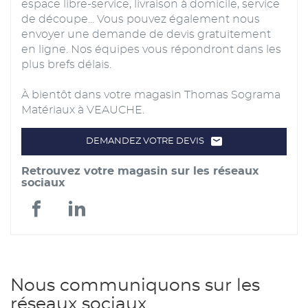
espace libre-service, livraison à domicile, service
de découpe... Vous pouvez également nous
envoyer une demande de devis gratuitement
en ligne. Nos équipes vous répondront dans les
plus brefs délais.
À bientôt dans votre magasin Thomas Sograma
Matériaux à VEAUCHE.
DEMANDEZ VOTRE DEVIS
LE
POINT
DE
Retrouvez votre magasin sur les réseaux
VENTE
THOMAS
sociaux
SOGRAMA
MATÉRIAUX
Thomas
Thomas
Sograma
Sograma
Matériaux
Matériaux
Nous communiquons sur les
réseaux sociaux