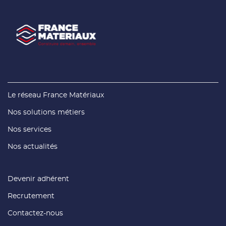
(ouvre
Le réseau France Matériaux
dans
une
(ouvre
Nos solutions métiers
nouvelle
dans
fenêtre)
une
(ouvre
Nos services
nouvelle
dans
fenêtre)
une
(ouvre
Nos actualités
nouvelle
dans
fenêtre)
une
nouvelle
fenêtre)
(ouvre
Devenir adhérent
dans
une
(ouvre
Recrutement
nouvelle
dans
fenêtre)
une
(ouvre
Contactez-nous
nouvelle
dans