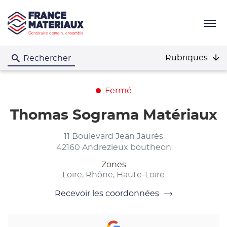
Menu
Rubriques
Rechercher
Fermé
Thomas Sograma Matériaux
11 Boulevard Jean Jaurès
42160 Andrezieux boutheon
Zones
Loire, Rhône, Haute-Loire
Recevoir les coordonnées
du
point
de
vente