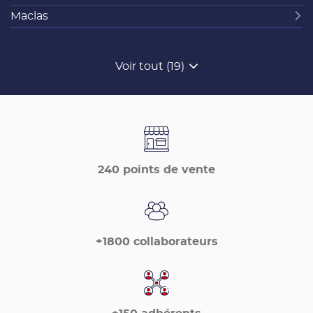
Maclas
Voir tout (19)
de
points
de
vente
de
France
Matériaux
240 points de vente
+1800 collaborateurs